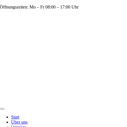
Zum
Öffnungszeiten: Mo – Fr 08:00 – 17:00 Uhr
Inhalt
springen
Toggle
Navigation
Start
Über uns