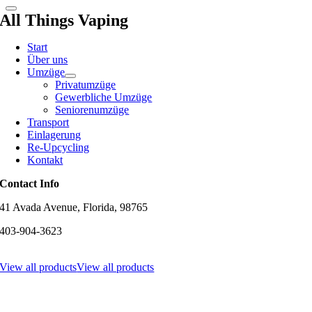
All Things Vaping
Start
Über uns
Umzüge
Privatumzüge
Gewerbliche Umzüge
Seniorenumzüge
Transport
Einlagerung
Re-Upcycling
Kontakt
Contact Info
41 Avada Avenue, Florida, 98765
403-904-3623
View all products
View all products
Nach
oben