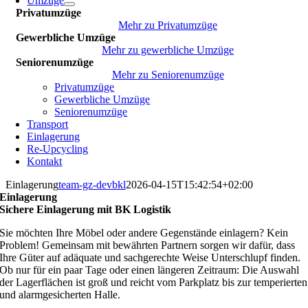
Umzüge
Privatumzüge
Mehr zu Privatumzüge
Gewerbliche Umzüge
Mehr zu gewerbliche Umzüge
Seniorenumzüge
Mehr zu Seniorenumzüge
Privatumzüge
Gewerbliche Umzüge
Seniorenumzüge
Transport
Einlagerung
Re-Upcycling
Kontakt
Einlagerung
team-gz-devbkl
2026-04-15T15:42:54+02:00
Einlagerung
Sichere Einlagerung mit BK Logistik
Sie möchten Ihre Möbel oder andere Gegenstände einlagern? Kein
Problem! Gemeinsam mit bewährten Partnern sorgen wir dafür, dass
Ihre Güter auf adäquate und sachgerechte Weise Unterschlupf finden.
Ob nur für ein paar Tage oder einen längeren Zeitraum: Die Auswahl
der Lagerflächen ist groß und reicht vom Parkplatz bis zur temperierten
und alarmgesicherten Halle.