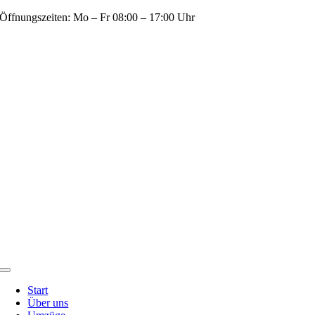
Zum
Öffnungszeiten: Mo – Fr 08:00 – 17:00 Uhr
Inhalt
springen
Toggle
Navigation
Start
Über uns