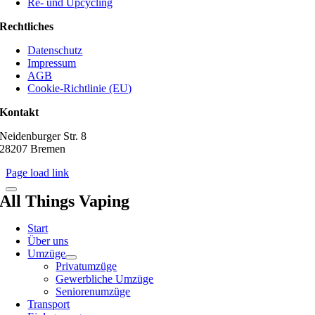
Re- und Upcycling
Rechtliches
Datenschutz
Impressum
AGB
Cookie-Richtlinie (EU)
Kontakt
Neidenburger Str. 8
28207 Bremen
Page load link
All Things Vaping
Start
Über uns
Umzüge
Privatumzüge
Gewerbliche Umzüge
Seniorenumzüge
Transport