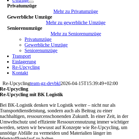
Umzüge
Privatumzüge
Mehr zu Privatumzüge
Gewerbliche Umzüge
Mehr zu gewerbliche Umzüge
Seniorenumzüge
Mehr zu Seniorenumzüge
Privatumzüge
Gewerbliche Umzüge
Seniorenumzüge
Transport
Einlagerung
Re-Upcycling
Kontakt
Re-Upcycling
team-gz-devbkl
2026-04-15T15:39:49+02:00
Re-Upcycling
Re-Upcycling mit BK Logistik
Bei BK-Logistik denken wir Logistik weiter – nicht nur als
Transportdienstleistung, sondern auch als Beitrag zu einer
nachhaltigen, ressourcenschonenden Zukunft. In einer Zeit, in der
Umweltschutz und effiziente Ressourcennutzung immer wichtiger
werden, setzen wir bewusst auf Konzepte wie Re-Upcycling, um
unnötige Abfälle zu vermeiden und Materialien länger im
Wertstoffkreislauf zu halten.